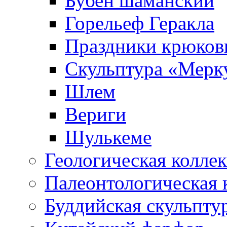
Бубен шаманский
Горельеф Геракла
Праздники крюков
Скульптура «Мерк
Шлем
Вериги
Шулькеме
Геологическая колле
Палеонтологическая 
Буддийская скульпту