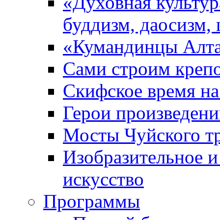
«Духовная культур
буддизм, даосизм,
«Кумандинцы Алт
Сами строим креп
Скифское время на
Герои произведени
Мосты Чуйского т
Изобразительное и
искусство
Прoграммы