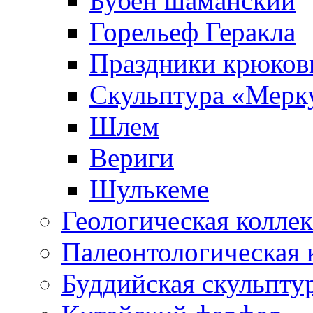
Бубен шаманский
Горельеф Геракла
Праздники крюков
Скульптура «Мерк
Шлем
Вериги
Шулькеме
Геологическая колле
Палеонтологическая 
Буддийская скульпту