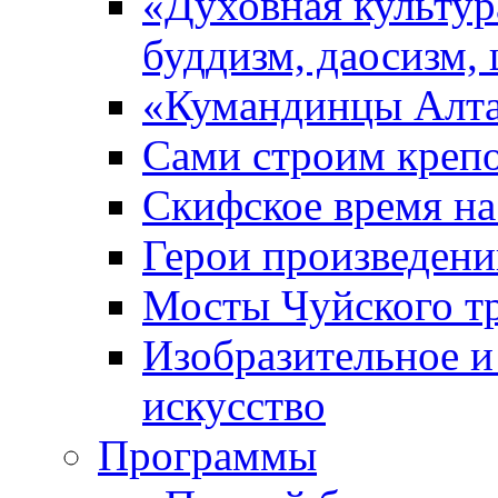
«Духовная культур
буддизм, даосизм,
«Кумандинцы Алт
Сами строим креп
Скифское время на
Герои произведени
Мосты Чуйского т
Изобразительное и
искусство
Прoграммы