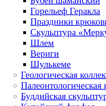
Бубен шаманский
Горельеф Геракла
Праздники крюков
Скульптура «Мерк
Шлем
Вериги
Шулькеме
Геологическая колле
Палеонтологическая 
Буддийская скульпту