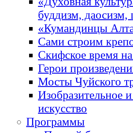
«Духовная культур
буддизм, даосизм,
«Кумандинцы Алт
Сами строим креп
Скифское время на
Герои произведени
Мосты Чуйского т
Изобразительное и
искусство
Прoграммы