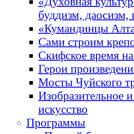
«Духовная культур
буддизм, даосизм,
«Кумандинцы Алт
Сами строим креп
Скифское время на
Герои произведени
Мосты Чуйского т
Изобразительное и
искусство
Прoграммы